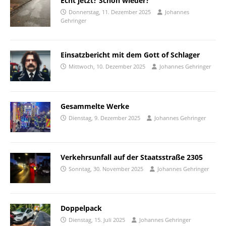
Echt jetzt? Schon wieder?
Donnerstag, 11. Dezember 2025
Johannes
Gehringer
Einsatzbericht mit dem Gott of Schlager
Mittwoch, 10. Dezember 2025
Johannes Gehringer
Gesammelte Werke
Dienstag, 9. Dezember 2025
Johannes Gehringer
Verkehrsunfall auf der Staatsstraße 2305
Sonntag, 30. November 2025
Johannes Gehringer
Doppelpack
Dienstag, 15. Juli 2025
Johannes Gehringer