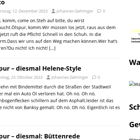
co
enstag, 12. Dezember 2023
Johannes Gehringer
0
, komm, come on.Steh auf bitte, du wirst
ucht.Ölspur, komm.Wir müssen los jetzt, raus aus dem
, jetzt ruft die Pflicht! Schnell in den Schuh. In die
orm.Dass wir uns auf den Weg machen können.Wer hat‘s
ren?Du nicht! Ich nicht!
[…]
Wa
pur – diesmal Helene-Style
ntag, 23. Oktober 2023
Johannes Gehringer
0
iehn mit Bindemittel durch die Straßen der Stadtweil
r mal ein Auto Öl verloren hat. Oh nö. Oh nö.
bogenflecken schillern auf dem Asphalt.leider ist das
Sc
 nicht von Banksy gemalt. Oh nö. Oh nö. Eigentlich ist es
]
Ge
pur – diesmal: Büttenrede