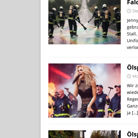
Fal
Di
Jenny
gebra
Stall
Unif
verlo
Öls
Mo
Wir z
wiede
Regen
Ganze
ja
[…
Öls