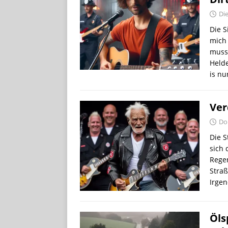
Die
Die S
mich 
muss 
Held
is nu
Ver
Do
Die S
sich 
Regen
Stra
Irgen
Öls