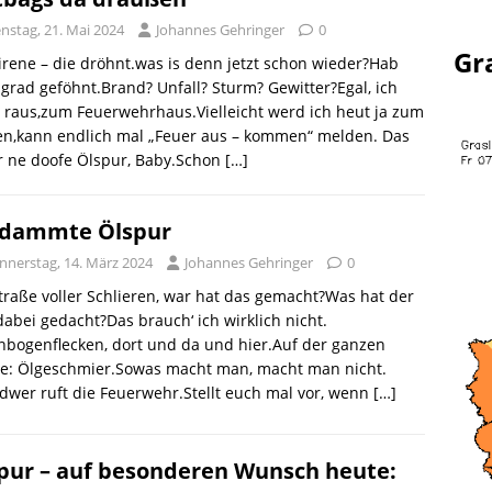
nstag, 21. Mai 2024
Johannes Gehringer
0
Gr
irene – die dröhnt.was is denn jetzt schon wieder?Hab
grad geföhnt.Brand? Unfall? Sturm? Gewitter?Egal, ich
raus,zum Feuerwehrhaus.Vielleicht werd ich heut ja zum
en,kann endlich mal „Feuer aus – kommen“ melden. Das
r ne doofe Ölspur, Baby.Schon
[…]
dammte Ölspur
nnerstag, 14. März 2024
Johannes Gehringer
0
traße voller Schlieren, war hat das gemacht?Was hat der
dabei gedacht?Das brauch‘ ich wirklich nicht.
bogenflecken, dort und da und hier.Auf der ganzen
ße: Ölgeschmier.Sowas macht man, macht man nicht.
dwer ruft die Feuerwehr.Stellt euch mal vor, wenn
[…]
pur – auf besonderen Wunsch heute: