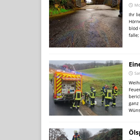
Mo
Ihr l
Hörne
blöd 
falle
Ein
Sa
Weihn
Feuer
beric
ganz 
Wüns
Öls