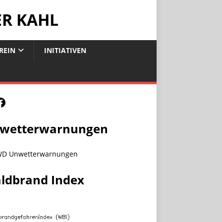
ER KAHL
REIN
INITIATIVEN
wetterwarnungen
ldbrand Index