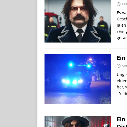
Mi
Es wa
Gesch
ja en
reini
gera
Ein
So
Ungla
einem
her, 
TV li
Ein
Dir