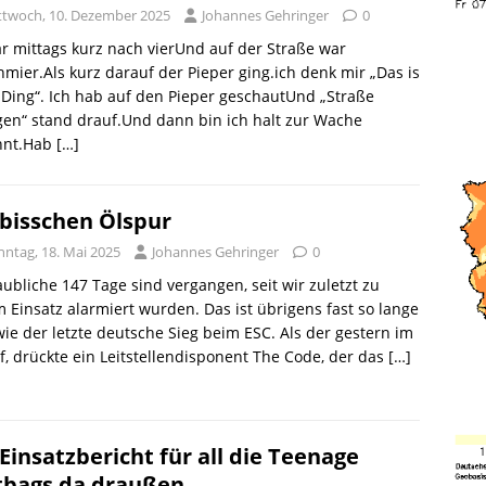
ttwoch, 10. Dezember 2025
Johannes Gehringer
0
r mittags kurz nach vierUnd auf der Straße war
mier.Als kurz darauf der Pieper ging.ich denk mir „Das is
 Ding“. Ich hab auf den Pieper geschautUnd „Straße
gen“ stand drauf.Und dann bin ich halt zur Wache
nnt.Hab
[…]
 bisschen Ölspur
nntag, 18. Mai 2025
Johannes Gehringer
0
ubliche 147 Tage sind vergangen, seit wir zuletzt zu
 Einsatz alarmiert wurden. Das ist übrigens fast so lange
wie der letzte deutsche Sieg beim ESC. Als der gestern im
ef, drückte ein Leitstellendisponent The Code, der das
[…]
 Einsatzbericht für all die Teenage
tbags da draußen