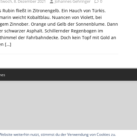
ttwoch, 8. Dezember 2021
Johannes Gehringer
0
s Rubin fließt in Zitronengelb. Ein Hauch von Türkis.
marin weicht Kobaltblau. Nuancen von Violett, bei
tigem Zinnober. Orange und Gelb der Sonnenblume. Dann
r schwarzer Asphalt. Schillernder Regenbogen im
thimmel der Fahrbahndecke. Doch kein Topf mit Gold an
en
[…]
mes
ebsite weiterhin nutzt, stimmst du der Verwendung von Cookies zu.