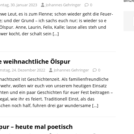
Blitz
ntag, 30. Januar 2023
Johannes Gehringer
0
iewe Leut, es is zum Flenne; schon wieder geht die Feuer-
; und der Grund – ich sachs euch nur; is wieder so e
Ölspur. Anne, Laurin, Felix, Kalle; lasse alles steh und
; wer kocht, der schalt sein
[…]
e weihnachtliche Ölspur
mstag, 24. Dezember 2022
Johannes Gehringer
0
achtszeit ist Geschichtenzeit. Als familienfreundliche
wehr, wollen wir euch von unserem heutigen Einsatz
hten und ein paar Geschichten für euer Fest beitragen –
egal, wie ihr es feiert. Traditionell Einst, als das
chen noch half, fuhren drei gar wundersame
[…]
pur – heute mal poetisch