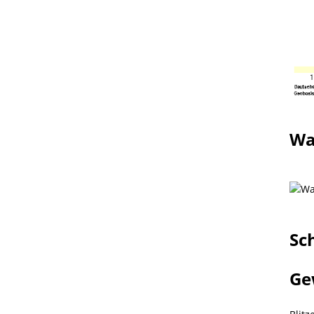
Wa
Sc
Ge