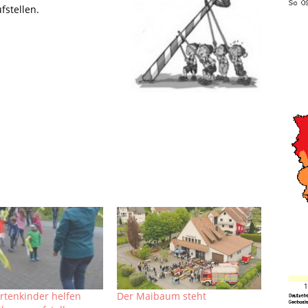
stellen.
rtenkinder helfen
Der Maibaum steht