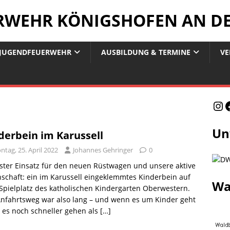
ERWEHR KÖNIGSHOFEN AN D
JUGENDFEUERWEHR
AUSBILDUNG & TERMINE
VE
Un
derbein im Karussell
tag, 25. April 2022
Johannes Gehringer
0
ter Einsatz für den neuen Rüstwagen und unsere aktive
chaft: ein im Karussell eingeklemmtes Kinderbein auf
Wa
pielplatz des katholischen Kindergarten Oberwestern.
nfahrtsweg war also lang – und wenn es um Kinder geht
 es noch schneller gehen als
[…]