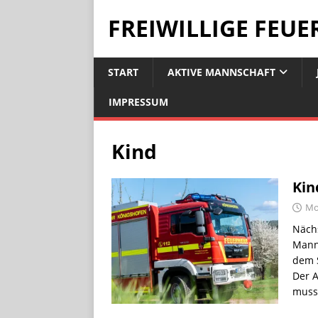
FREIWILLIGE FEU
START
AKTIVE MANNSCHAFT
IMPRESSUM
Kind
Kin
Mon
Nächs
Manns
dem S
Der A
muss