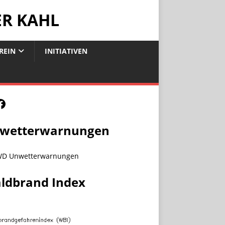
ER KAHL
REIN
INITIATIVEN
wetterwarnungen
ldbrand Index