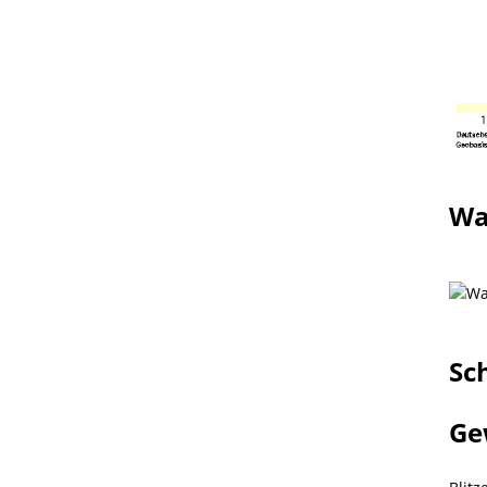
Wa
Sc
Ge