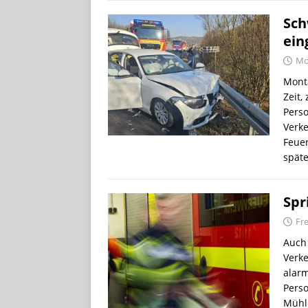
Sch
ei
Mo
Monta
Zeit,
Pers
Verke
Feuer
spät
Spr
Fre
Auch 
Verke
alarm
Perso
Mühle