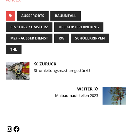
AUSSERORTS
BAUUNFALL
EINSTURZ / UMSTURZ
HELIKOPTERLANDUNG
MZF - AUSSER DIENST
RW
SCHÖLLKRIPPEN
THL
ZURÜCK
Stromleitungsmast umgestürzt?
WEITER
Maibaumaufstellen 2023