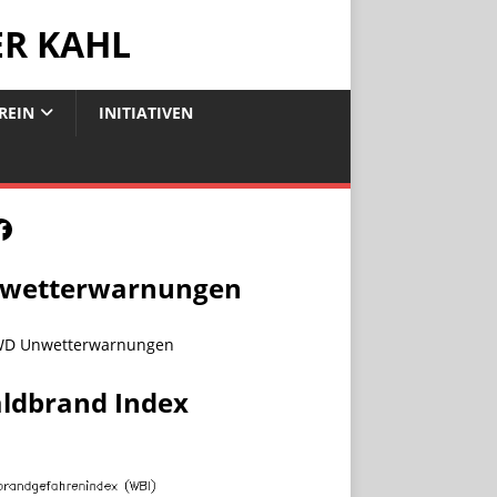
ER KAHL
REIN
INITIATIVEN
wetterwarnungen
ldbrand Index