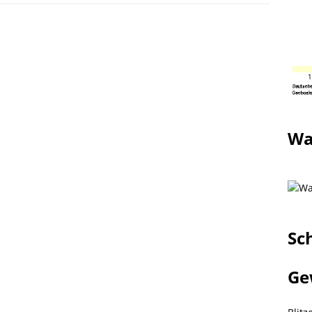
Wa
Sc
Ge