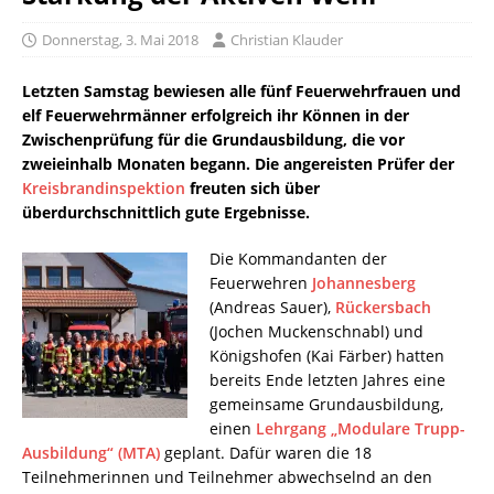
Donnerstag, 3. Mai 2018
Christian Klauder
Letzten Samstag bewiesen alle fünf Feuerwehrfrauen und
elf Feuerwehrmänner erfolgreich ihr Können in der
Zwischenprüfung für die Grundausbildung, die vor
zweieinhalb Monaten begann. Die angereisten Prüfer der
Kreisbrandinspektion
freuten sich über
überdurchschnittlich gute Ergebnisse.
Die Komman
danten der
Feuerwehren
Johannesberg
(Andreas Sauer),
Rückersbach
(Jochen Muckenschnabl) und
Königshofen (Kai Färber) hatten
bereits Ende letzten Jahres eine
gemeinsame Grundausbildung,
einen
Lehrgang „Modulare Trupp-
Ausbildung“ (MTA)
geplant. Dafür waren die 18
Teilnehmerinnen und Teilnehmer abwechselnd an den