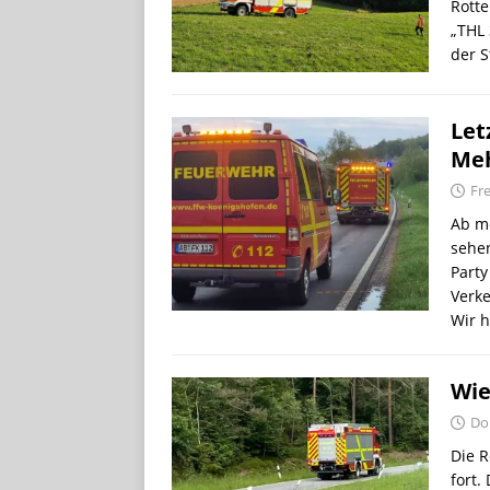
Rott
„THL 
der 
Let
Meh
Fre
Ab m
sehe
Party
Verke
Wir h
Wie
Don
Die R
fort.