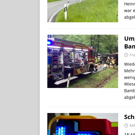
Heinr
war e
abge
Umg
Bam
Fre
Wied
Mehr
weni
Wies
Bamb
abge
Sch
Mi
18:44