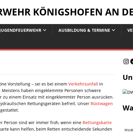
ERWEHR KÖNIGSHOFEN AN D
JUGENDFEUERWEHR
AUSBILDUNG & TERMINE
VE
Un
öne Vorstellung – sei es bei einem
Verkehrsunfall
in
e. Meistens haben eingeklemmte Personen schwere
wir zu einem Einsatz mit eingeklemmter Person ausrücken.
 hydraulischen Rettungsgeräten befreit. Unser
Rüstwagen
Wa
gestattet.
er Person sind wir immer froh, wenn eine
Rettungskarte
skarte kann helfen, beim Retten entscheidende Sekunden