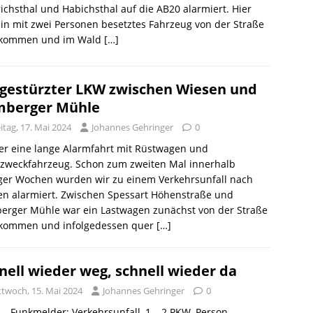
ichsthal und Habichsthal auf die AB20 alarmiert. Hier
in mit zwei Personen besetztes Fahrzeug von der Straße
kommen und im Wald
[…]
estürzter LKW zwischen Wiesen und
berger Mühle
itag, 17. Mai 2024
Johannes Gehringer
0
er eine lange Alarmfahrt mit Rüstwagen und
zweckfahrzeug. Schon zum zweiten Mal innerhalb
ger Wochen wurden wir zu einem Verkehrsunfall nach
en alarmiert. Zwischen Spessart Höhenstraße und
erger Mühle war ein Lastwagen zunächst von der Straße
kommen und infolgedessen quer
[…]
nell wieder weg, schnell wieder da
ttwoch, 15. Mai 2024
Johannes Gehringer
0
 – Funkmelder: Verkehrsunfall, 1 – 2 PKW, Person