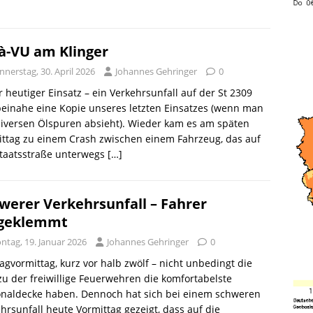
à-VU am Klinger
nerstag, 30. April 2026
Johannes Gehringer
0
 heutiger Einsatz – ein Verkehrsunfall auf der St 2309
einahe eine Kopie unseres letzten Einsatzes (wenn man
iversen Ölspuren absieht). Wieder kam es am späten
ttag zu einem Crash zwischen einem Fahrzeug, das auf
Staatsstraße unterwegs
[…]
werer Verkehrsunfall – Fahrer
ngeklemmt
ntag, 19. Januar 2026
Johannes Gehringer
0
gvormittag, kurz vor halb zwölf – nicht unbedingt die
 zu der freiwillige Feuerwehren die komfortabelste
onaldecke haben. Dennoch hat sich bei einem schweren
hrsunfall heute Vormittag gezeigt, dass auf die