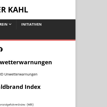
ER KAHL
REIN
INITIATIVEN
wetterwarnungen
ldbrand Index