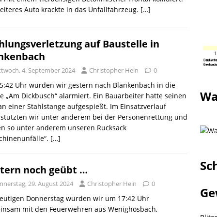
eiteres Auto krackte in das Unfallfahrzeug.
[…]
hlungsverletzung auf Baustelle in
nkenbach
ttwoch, 4. September 2024
Christopher Hein
0
5:42 Uhr wurden wir gestern nach Blankenbach in die
Wa
e „Am Dickbusch“ alarmiert. Ein Bauarbeiter hatte seinen
n einer Stahlstange aufgespießt. Im Einsatzverlauf
stützten wir unter anderem bei der Personenrettung und
en so unter anderem unseren Rucksack
chinenunfälle“.
[…]
Sc
tern noch geübt …
nnerstag, 29. August 2024
Christopher Hein
0
Ge
eutigen Donnerstag wurden wir um 17:42 Uhr
insam mit den Feuerwehren aus Wenighösbach,