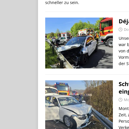
schneller zu sein.
Déj
Don
Unser
war b
von d
Vormi
der 
Sch
ei
Mo
Monta
Zeit,
Pers
Verke