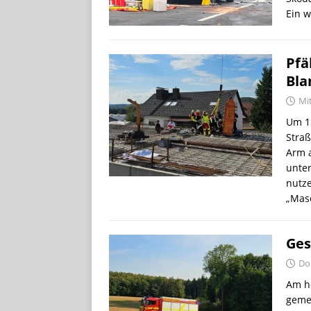
Ein w
Pfä
Bla
Mi
Um 1
Straß
Arm a
unter
nutz
„Mas
Ges
Do
Am h
geme