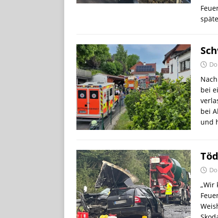
Feuer
spät
Sch
Do
Nach 
bei e
verl
bei A
und 
Töd
Do
„Wir 
Feuer
Weish
Skoda