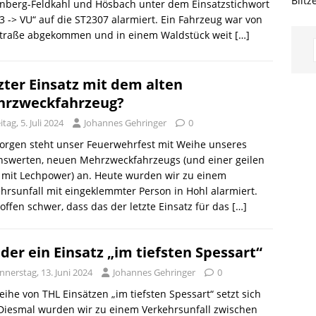
Blitz
enberg-Feldkahl und Hösbach unter dem Einsatzstichwort
3 -> VU“ auf die ST2307 alarmiert. Ein Fahrzeug war von
Straße abgekommen und in einem Waldstück weit
[…]
zter Einsatz mit dem alten
rzweckfahrzeug?
itag, 5. Juli 2024
Johannes Gehringer
0
orgen steht unser Feuerwehrfest mit Weihe unseres
nswerten, neuen Mehrzweckfahrzeugs (und einer geilen
 mit Lechpower) an. Heute wurden wir zu einem
hrsunfall mit eingeklemmter Person in Hohl alarmiert.
offen schwer, dass das der letzte Einsatz für das
[…]
der ein Einsatz „im tiefsten Spessart“
nerstag, 13. Juni 2024
Johannes Gehringer
0
eihe von THL Einsätzen „im tiefsten Spessart“ setzt sich
 Diesmal wurden wir zu einem Verkehrsunfall zwischen