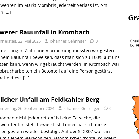
wehren im Markt Mömbris jederzeit Verlass ist. Am
en
[…]
Gr
werer Bauunfall in Krombach
nnerstag, 22. Mai 2025
Johannes Gehringer
0
der langen Zeit ohne Alarmierung mussten wir gestern
inem Bauunfall beweisen, dass man sich zu 100% auf uns
assen kann, wenn wir gebraucht werden. In Krombach war
bbrucharbeiten ein Betonteil auf eine Person gestürzt
hatte diese
[…]
licher Unfall am Feldkahler Berg
nnerstag, 26. September 2024
Johannes Gehringer
0
können nicht jeden retten“ ist eine Tatsache, die
wehrleuten stets bewusst ist. Leider hat sich diese
eit gestern wieder bestätigt. Auf der ST2307 war ein
 mit einem vierachsigen Betonmischer frontal kollidiert.