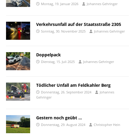
Montag, 19. Januar 2026
Johannes Gehringer
Verkehrsunfall auf der Staatsstraße 2305
Sonntag, 30. November 2025
Johannes Gehringer
Doppelpack
Dienstag, 15. Juli 2025
Johannes Gehringer
Tödlicher Unfall am Feldkahler Berg
Donnerstag, 26. September 2024
Johannes
Gehringer
Gestern noch geübt …
Donnerstag, 29. August 2024
Christopher Hein