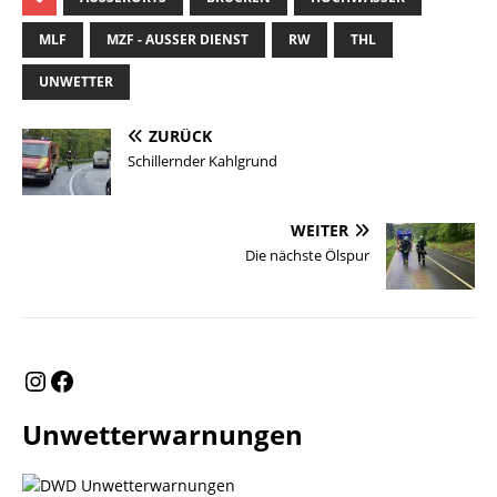
MLF
MZF - AUSSER DIENST
RW
THL
UNWETTER
ZURÜCK
Schillernder Kahlgrund
WEITER
Die nächste Ölspur
Unwetterwarnungen