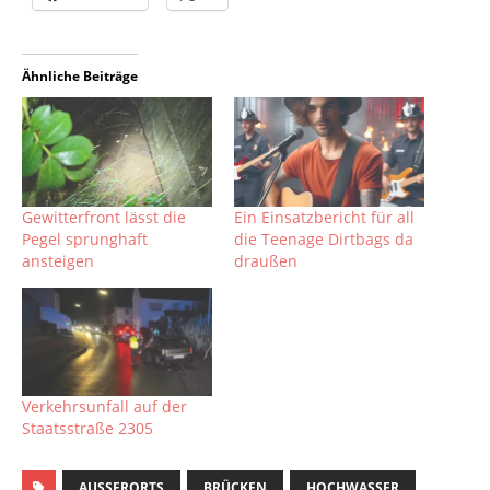
Ähnliche Beiträge
Gewitterfront lässt die
Ein Einsatzbericht für all
Pegel sprunghaft
die Teenage Dirtbags da
ansteigen
draußen
Verkehrsunfall auf der
Staatsstraße 2305
AUSSERORTS
BRÜCKEN
HOCHWASSER