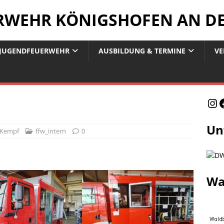
ERWEHR KÖNIGSHOFEN AN D
JUGENDFEUERWEHR
AUSBILDUNG & TERMINE
VE
Un
 Kempf
ffw_intern
0
Wa