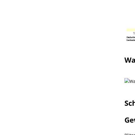
Wa
Sc
Ge