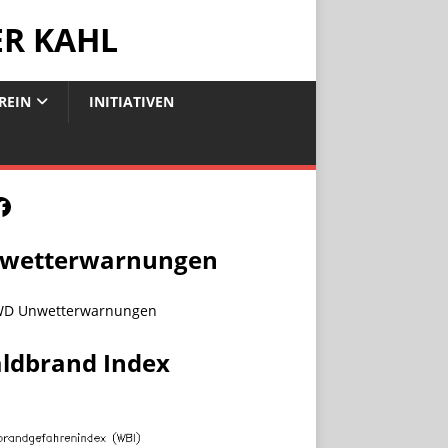
ER KAHL
REIN
INITIATIVEN
wetterwarnungen
ldbrand Index