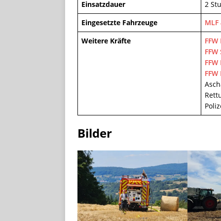
Einsatzdauer
2 St
Eingesetzte Fahrzeuge
MLF 
Weitere Kräfte
FFW 
FFW 
FFW 
FFW 
Asch
Rett
Poliz
Bilder