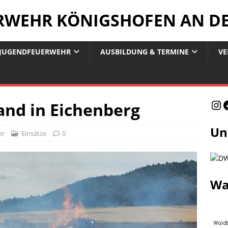
ERWEHR KÖNIGSHOFEN AN D
JUGENDFEUERWEHR
AUSBILDUNG & TERMINE
VE
and in Eichenberg
Un
er
Einsätze
0
Wa