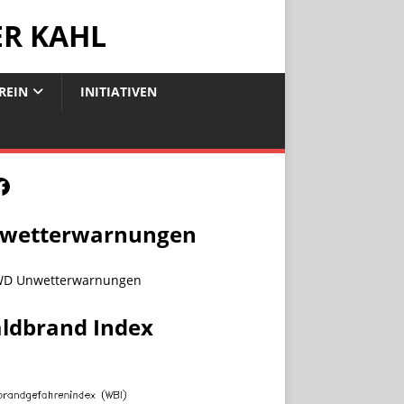
ER KAHL
REIN
INITIATIVEN
wetterwarnungen
ldbrand Index