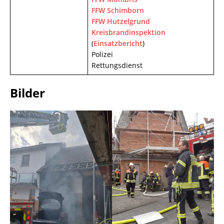
FFW Schimborn
FFW Hutzelgrund
Kreisbrandinspektion
(
Einsatzbericht
)
Polizei
Rettungsdienst
Bilder