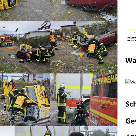
Wa
Sc
Ge