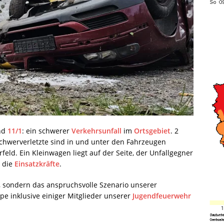
nd
11/1
: ein schwerer
Verkehrsunfall
im
Ortsgebiet
. 2
chwerverletzte sind in und unter den Fahrzeugen
rfeld. Ein Kleinwagen liegt auf der Seite, der Unfallgegner
r die
Einsatzkräfte
.
tz, sondern das anspruchsvolle Szenario unserer
ppe inklusive einiger Mitglieder unserer
Jugendfeuerwehr