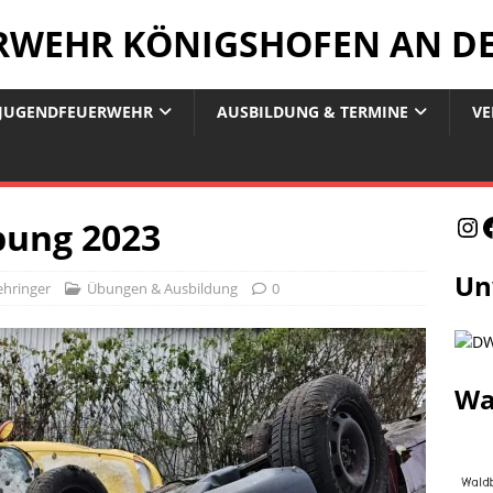
ERWEHR KÖNIGSHOFEN AN D
JUGENDFEUERWEHR
AUSBILDUNG & TERMINE
VE
bung 2023
Un
ehringer
Übungen & Ausbildung
0
Wa