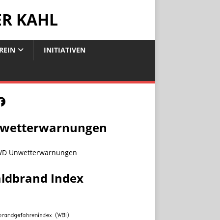
ER KAHL
REIN
INITIATIVEN
wetterwarnungen
ldbrand Index