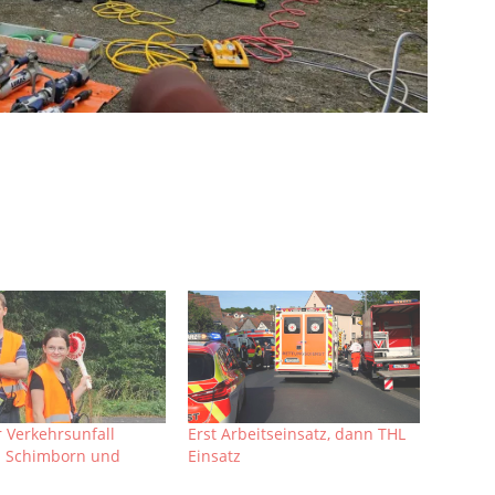
 Verkehrsunfall
Erst Arbeitseinsatz, dann THL
n Schimborn und
Einsatz