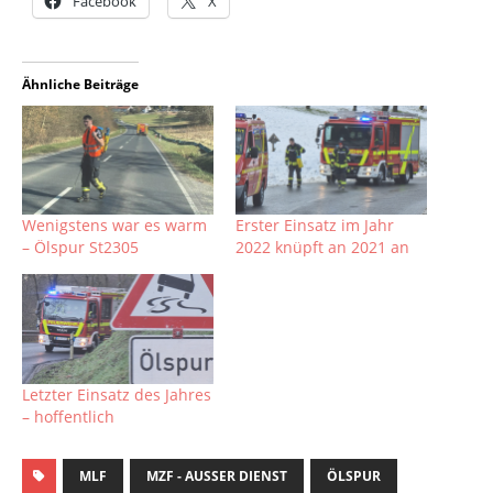
Facebook
X
Ähnliche Beiträge
Wenigstens war es warm
Erster Einsatz im Jahr
– Ölspur St2305
2022 knüpft an 2021 an
Letzter Einsatz des Jahres
– hoffentlich
MLF
MZF - AUSSER DIENST
ÖLSPUR